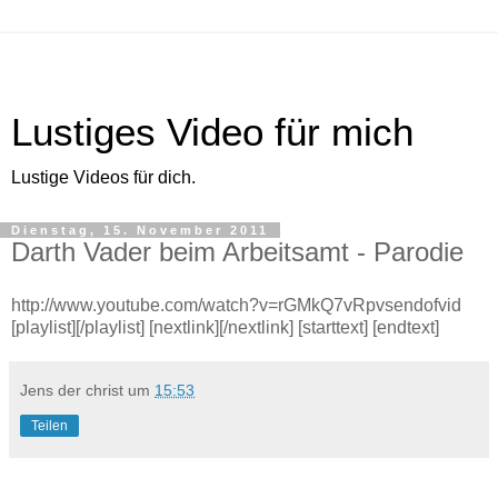
Lustiges Video für mich
Lustige Videos für dich.
Dienstag, 15. November 2011
Darth Vader beim Arbeitsamt - Parodie
http://www.youtube.com/watch?v=rGMkQ7vRpvsendofvid
[playlist][/playlist] [nextlink][/nextlink] [starttext] [endtext]
Jens der christ
um
15:53
Teilen