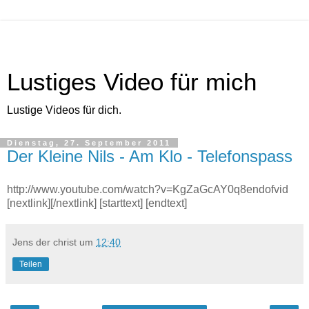
Lustiges Video für mich
Lustige Videos für dich.
Dienstag, 27. September 2011
Der Kleine Nils - Am Klo - Telefonspass
http://www.youtube.com/watch?v=KgZaGcAY0q8endofvid
[nextlink][/nextlink] [starttext] [endtext]
Jens der christ
um
12:40
Teilen